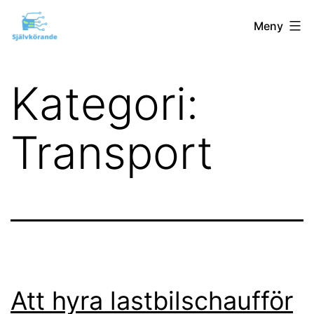
Hoppa
självkörandegbg.nu
Meny
till
innehåll
Kategori:
Transport
Att hyra lastbilschaufför