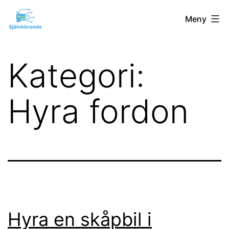
Hoppa
självkörandegbg.nu
Meny
till
innehåll
Kategori:
Hyra fordon
Hyra en skåpbil i